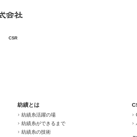
CSR
紡績とは
C
紡績糸活躍の場
紡績糸ができるまで
紡績糸の技術